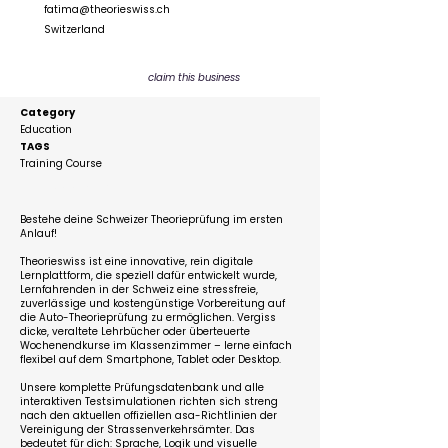
fatima@theorieswiss.ch
Switzerland
claim this business
Category
Education
TAGS
Training Course
Description
Bestehe deine Schweizer Theorieprüfung im ersten
Anlauf!
Theorieswiss ist eine innovative, rein digitale
Lernplattform, die speziell dafür entwickelt wurde,
Lernfahrenden in der Schweiz eine stressfreie,
zuverlässige und kostengünstige Vorbereitung auf
die Auto-Theorieprüfung zu ermöglichen. Vergiss
dicke, veraltete Lehrbücher oder überteuerte
Wochenendkurse im Klassenzimmer – lerne einfach
flexibel auf dem Smartphone, Tablet oder Desktop.
Unsere komplette Prüfungsdatenbank und alle
interaktiven Testsimulationen richten sich streng
nach den aktuellen offiziellen asa-Richtlinien der
Vereinigung der Strassenverkehrsämter. Das
bedeutet für dich: Sprache, Logik und visuelle