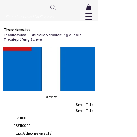
FreeListingUAE.com
Theorieswiss
Theorieswiss – Offizielle Vorbereitung auf die
Theorieprüfung Schwe
0 Views
Small Title
Small Title
0331110000
0331110000
https://theorieswiss.ch/