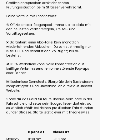
Grafiken entsprechen exakt der echten
Prüfungssituation beim Strassenverkehrsamt.
Deine Vorteile mit Theorieswiss:
🎯 Offizieller asa-Fragenpool: Immer up-to-date mit
den neuesten Verkehrsregeln, Kreisel- und
Vortrittsgesetzen.
❌ Garantiert keine Abo-Falle: Kein monatlich
wiederkehrendes Abbuchen! Du zahlst einmalig nur
19.95 CHF und behältst den Vollzugriff, bis du
bestehst.
🚫 100% Werbefreie Zone: Volle Konzentration auf
knifflige Verkehrsszenarien ohne störende Pop-ups
oder Banner.
🆓 Kostenlose Demotests: Überprüfe dein Basiswissen
komplett gratis und unverbindlich direkt auf unserer
Website.
Spare dir das Geld für teure Theorie-Seminare in der
Fahrschule und setze dein Budget lieber dort ein, wo
es wirklich zählt: bei deinen praktischen Fahrstunden
auf der Strasse. Starte jetzt clever mit Theorieswiss!
Business Hours
Opens at
Closes at
Monday
8:00 am
5:00 pm